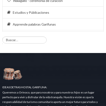
Walagallo - ceremonia de curación
Estudios y Públicaciones
Apprende palabras Garifunas
B
u
s
q
u
e
d
a
.
.
.
IDEAS DETRAS HOSTAL GARIFUNA:
Queremos a Orinoco, que para nosotros y para nuestros hijos es un lugar
perfecto para vivir y disfrutar de la vida tranquila. Nuestra visión es que la
responsabilidad de turismo comunitario aporta un mejor futuro para todos y