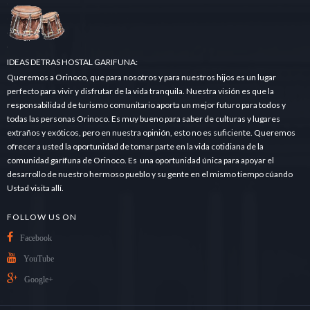
d
a
.
.
.
IDEAS DETRAS HOSTAL GARIFUNA:
Queremos a Orinoco, que para nosotros y para nuestros hijos es un lugar
perfecto para vivir y disfrutar de la vida tranquila. Nuestra visión es que la
responsabilidad de turismo comunitario aporta un mejor futuro para todos y
todas las personas Orinoco. Es muy bueno para saber de culturas y lugares
extraños y exóticos, pero en nuestra opinión, esto no es suficiente. Queremos
ofrecer a usted la oportunidad de tomar parte en la vida cotidiana de la
comunidad garífuna de Orinoco. Es una oportunidad única para apoyar el
desarrollo de nuestro hermoso pueblo y su gente en el mismo tiempo cúando
Ustad visita allí.
FOLLOW US ON
Facebook
YouTube
Google+