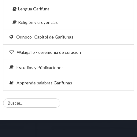
Lengua Garifuna
Religión y creyencias
Orinoco- Capitol de Garifunas
Walagallo - ceremonia de curación
Estudios y Públicaciones
Apprende palabras Garifunas
B
u
s
q
u
e